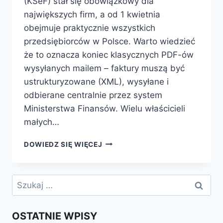
(KSeF) stał się obowiązkowy dla
największych firm, a od 1 kwietnia
obejmuje praktycznie wszystkich
przedsiębiorców w Polsce. Warto wiedzieć
że to oznacza koniec klasycznych PDF-ów
wysyłanych mailem – faktury muszą być
ustrukturyzowane (XML), wysyłane i
odbierane centralnie przez system
Ministerstwa Finansów. Wielu właścicieli
małych…
KSEF
DOWIEDZ SIĘ WIĘCEJ
2026
–
JAKI
Szukaj:
LAPTOP
/
KOMPUTER
OSTATNIE WPISY
WYSTARCZY,