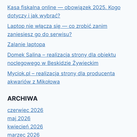
ŻEBY
Kasa fiskalna online — obowiązek 2025. Kogo
NIE
MIEĆ
dotyczy i jak wybrać?
PROBLEMÓW
Laptop nie włącza się — co zrobić zanim
Z
zaniesiesz go do serwisu?
E-
FAKTURAMI?
Zalanie laptopa
Domek Salina – realizacja strony dla obiektu
noclegowego w Beskidzie Żywieckim
Myciok.pl – realizacja strony dla producenta
akwariów z Mikołowa
ARCHIWA
czerwiec 2026
maj 2026
kwiecień 2026
marzec 2026