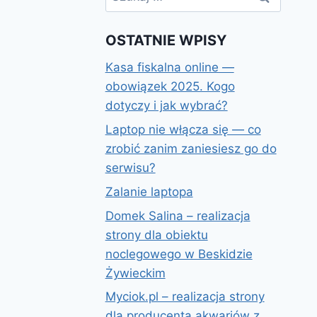
OSTATNIE WPISY
Kasa fiskalna online —
obowiązek 2025. Kogo
dotyczy i jak wybrać?
Laptop nie włącza się — co
zrobić zanim zaniesiesz go do
serwisu?
Zalanie laptopa
Domek Salina – realizacja
strony dla obiektu
noclegowego w Beskidzie
Żywieckim
Myciok.pl – realizacja strony
dla producenta akwariów z