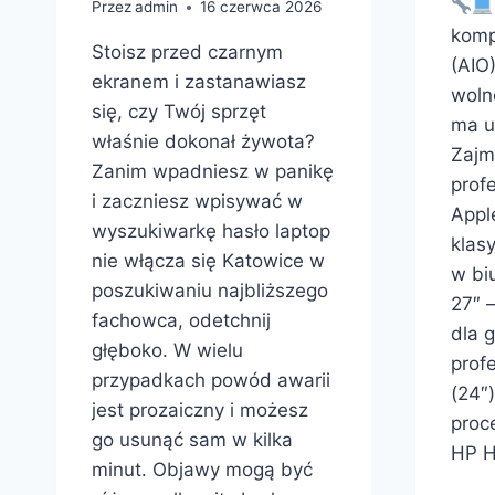
Przez
admin
16 czerwca 2026
komp
Stoisz przed czarnym
(AIO)
ekranem i zastanawiasz
wolno
się, czy Twój sprzęt
ma u
właśnie dokonał żywota?
Zajm
Zanim wpadniesz w panikę
prof
i zaczniesz wpisywać w
Appl
wyszukiwarkę hasło laptop
klas
nie włącza się Katowice w
w bi
poszukiwaniu najbliższego
27″ 
fachowca, odetchnij
dla g
głęboko. W wielu
prof
przypadkach powód awarii
(24″
jest prozaiczny i możesz
proc
go usunąć sam w kilka
HP H
minut. Objawy mogą być