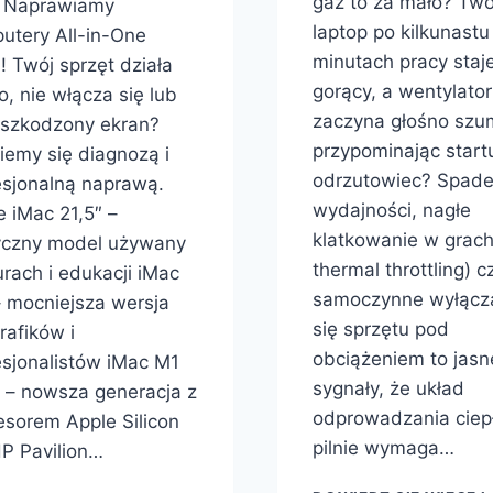
gaz to za mało? Twó
Naprawiamy
laptop po kilkunastu
utery All-in-One
minutach pracy staje
! Twój sprzęt działa
gorący, a wentylator
, nie włącza się lub
zaczyna głośno szu
szkodzony ekran?
przypominając start
iemy się diagnozą i
odrzutowiec? Spad
esjonalną naprawą.
wydajności, nagłe
e iMac 21,5″ –
klatkowanie w grach
yczny model używany
thermal throttling) c
urach i edukacji iMac
samoczynne wyłącz
– mocniejsza wersja
się sprzętu pod
rafików i
obciążeniem to jasn
esjonalistów iMac M1
sygnały, że układ
) – nowsza generacja z
odprowadzania ciep
esorem Apple Silicon
pilnie wymaga…
P Pavilion…