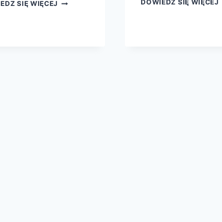
DOWIEDZ SIĘ WIĘCEJ
EDZ SIĘ WIĘCEJ
NAPRAWIAMY
KOMPUTERY
ALL-
IN-
ONE
(AIO)!