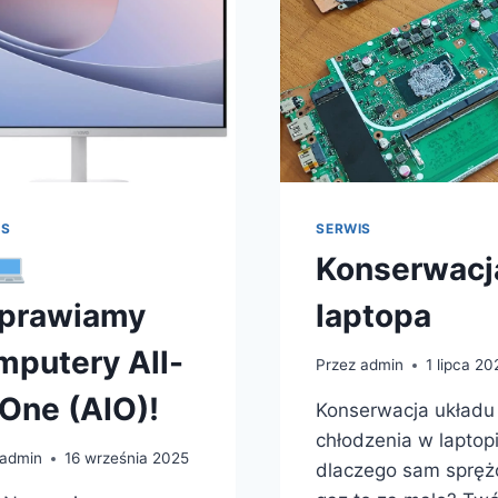
IS
SERWIS
Konserwacj
prawiamy
laptopa
mputery All-
Przez
admin
1 lipca 20
-One (AIO)!
Konserwacja układu
chłodzenia w laptop
admin
16 września 2025
dlaczego sam spręż