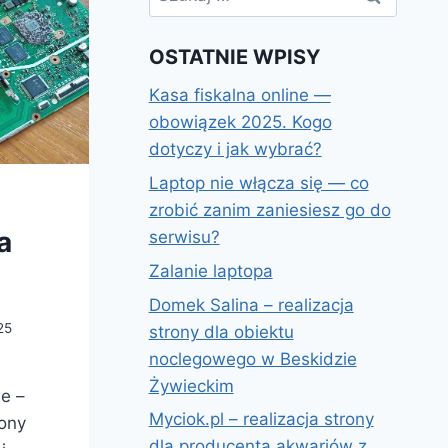
OSTATNIE WPISY
Kasa fiskalna online —
obowiązek 2025. Kogo
dotyczy i jak wybrać?
Laptop nie włącza się — co
zrobić zanim zaniesiesz go do
a
serwisu?
Zalanie laptopa
Domek Salina – realizacja
25
strony dla obiektu
noclegowego w Beskidzie
Żywieckim
ie –
Myciok.pl – realizacja strony
ony
dla producenta akwariów z