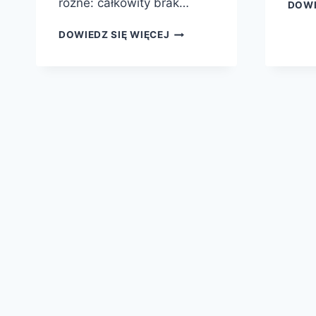
różne: całkowity brak…
DOWI
LAPTOP
DOWIEDZ SIĘ WIĘCEJ
NIE
WŁĄCZA
SIĘ
—
CO
ZROBIĆ
ZANIM
ZANIESIESZ
GO
DO
SERWISU?