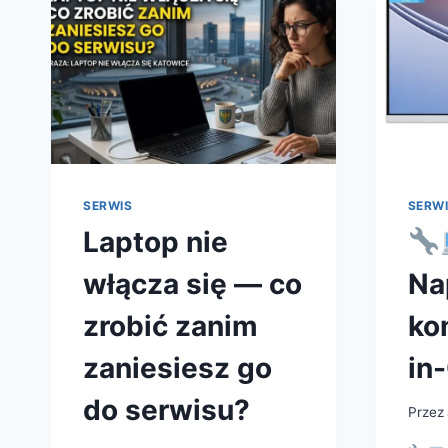
SERWIS
SERW
Laptop nie
włącza się — co
Na
zrobić zanim
ko
zaniesiesz go
in
do serwisu?
Przez